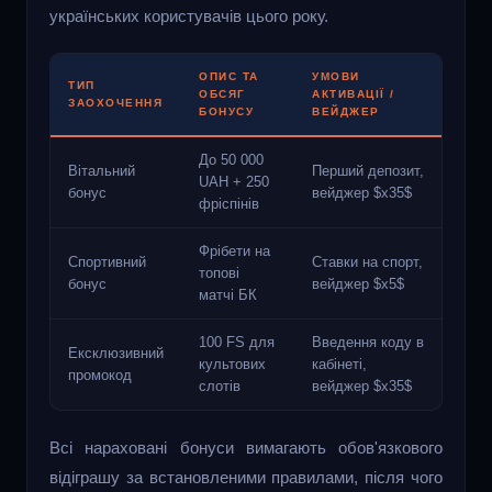
українських користувачів цього року.
ОПИС ТА
УМОВИ
ТИП
ОБСЯГ
АКТИВАЦІЇ /
ЗАОХОЧЕННЯ
БОНУСУ
ВЕЙДЖЕР
До 50 000
Вітальний
Перший депозит,
UAH + 250
бонус
вейджер $x35$
фріспінів
Фрібети на
Спортивний
Ставки на спорт,
топові
бонус
вейджер $x5$
матчі БК
100 FS для
Введення коду в
Ексклюзивний
культових
кабінеті,
промокод
слотів
вейджер $x35$
Всі нараховані бонуси вимагають обов'язкового
відіграшу за встановленими правилами, після чого