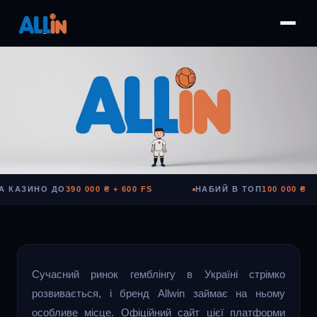
Allwin — офіційний сайт онлайн казино
 КАЗИНО ДО
390 000 ₴ + 600 FS
НАБИЙ В ТОП
100 000 ₴
НА САЙТ
Сучасний ринок гемблінгу в Україні стрімко
розвивається, і бренд Allwin займає на ньому
особливе місце. Офіційний сайт цієї платформи